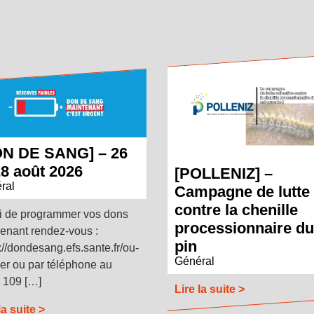
ON DE SANG] – 26
28 août 2026
[POLLENIZ] –
ral
Campagne de lutte
contre la chenille
i de programmer vos dons
processionnaire du
renant rendez-vous :
pin
://dondesang.efs.sante.fr/ou-
Général
er ou par téléphone au
 109 […]
Lire la suite >
la suite >