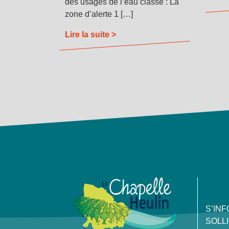
des usages de l’eau classe : La
zone d’alerte 1 […]
Lire la suite >
S’IN
SOLL