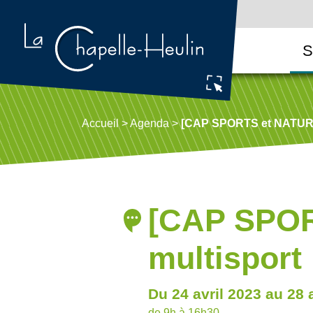
S
Accueil
>
Agenda
>
[CAP SPORTS et NATURE]
[CAP SPOR
multisport
Du 24 avril 2023 au 28 
de 9h à 16h30