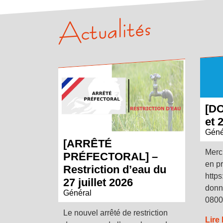
Actualités
[D
et 
Géné
[ARRÊTÉ
Merc
PRÉFECTORAL] –
en p
Restriction d’eau du
https
27 juillet 2026
donn
Général
0800
Le nouvel arrêté de restriction
Lire 